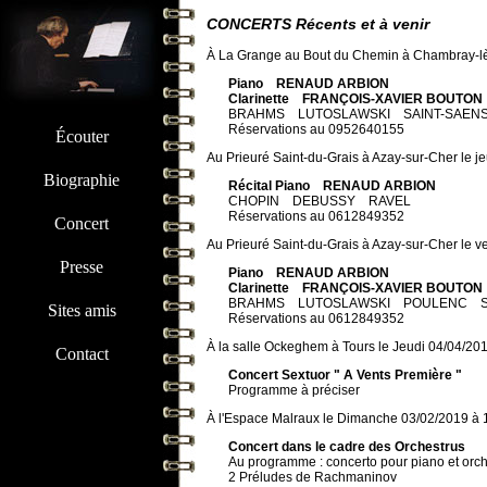
CONCERTS Récents et à venir
À La Grange au Bout du Chemin à Chambray-lè
Piano RENAUD ARBION
Clarinette FRANÇOIS-XAVIER BOUTON
BRAHMS LUTOSLAWSKI SAINT-SAEN
Réservations au 0952640155
Écouter
Au Prieuré Saint-du-Grais à Azay-sur-Cher le 
Biographie
Récital Piano RENAUD ARBION
CHOPIN DEBUSSY RAVEL
Réservations au 0612849352
Concert
Au Prieuré Saint-du-Grais à Azay-sur-Cher le ve
Presse
Piano RENAUD ARBION
Clarinette FRANÇOIS-XAVIER BOUTON
BRAHMS LUTOSLAWSKI POULENC SA
Sites amis
Réservations au 0612849352
À la salle Ockeghem à Tours le Jeudi 04/04/20
Contact
Concert Sextuor " A Vents Première "
Programme à préciser
À l'Espace Malraux le Dimanche 03/02/2019 à 
Concert dans le cadre des Orchestrus
Au programme : concerto pour piano et orch
2 Préludes de Rachmaninov